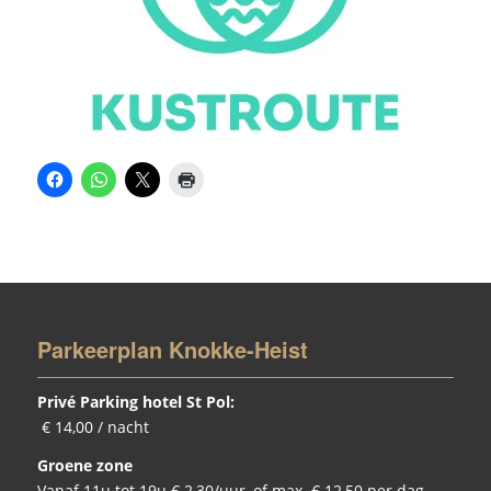
Parkeerplan Knokke-Heist
Privé Parking hotel St Pol:
€ 14,00 / nacht
Groene zone
Vanaf 11u tot 19u € 2,30/uur, of max. € 12,50 per dag.