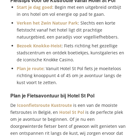
Fietstips voor de Kustroute vanaf Hotel St Pol
Start je dag goed
: Begin met een uitgebreid ontbijt
in ons hotel om vol energie op pad te gaan.
Verken het Zwin Natuur Park
: Slechts een korte
fietstocht vanaf het hotel ligt dit prachtige
natuurgebied, een paradijs voor vogelliefhebbers.
Bezoek Knokke-Heist
: Fiets richting het gezellige
stadscentrum en ontdek boetiekjes, kunstgaleries en
de iconische Knokke Casino.
Plan je route
: Vanuit Hotel St Pol fiets je moeiteloos
richting knooppunt 4 of 45 om je avontuur langs de
kust voort te zetten.
Plan je Fietsavontuur bij Hotel St Pol
De
Icoonfietsroute Kustroute
is een van de mooiste
fietsroutes in België, en
Hotel St Pol
is de perfecte plek
om je avontuur te beginnen. Of je nu een
doorgewinterde fietser bent of gewoon wilt genieten van
een ontspannen rit langs de kust, wij zorgen ervoor dat